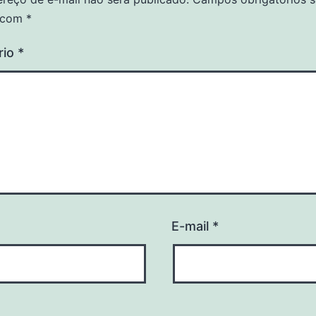
 com
*
rio
*
E-mail
*