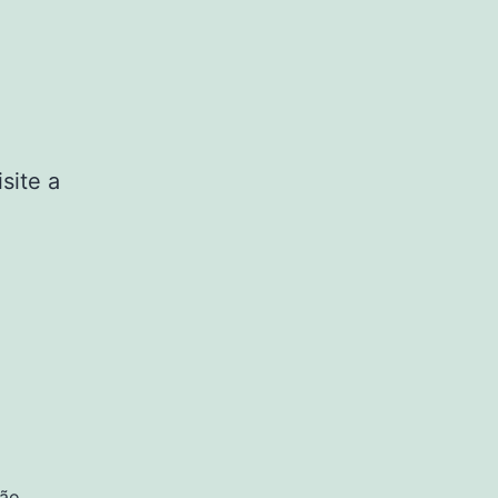
site a
são