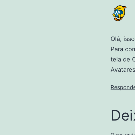
Olá, iss
Para com
tela de 
Avatares
Respond
Dei
O seu ende