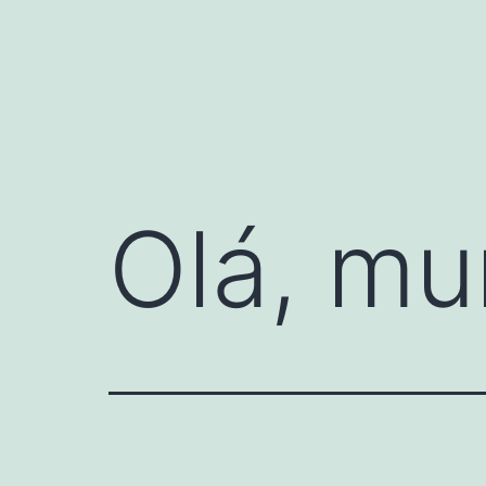
Pular
para
o
conteúdo
Olá, mu